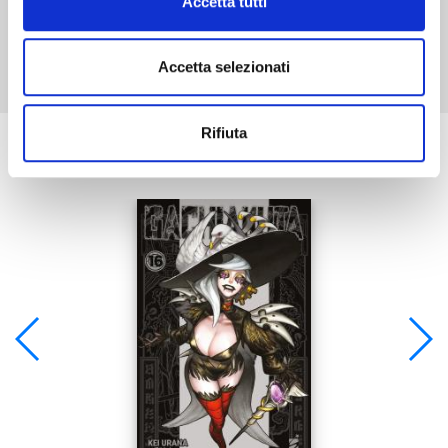
Accetta tutti
Mostra tutto
Accetta selezionati
Rifiuta
Se ti è piaciuto prova anche: