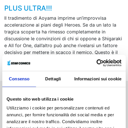
PLUS ULTRA!!!
Il tradimento di Aoyama imprime un’improvvisa
accelerazione ai piani degli Heroes. Se da un lato la
tragica scoperta ha rimesso completamente in
discussione le convinzioni di chi si oppone a Shigaraki
e All for One, dall’altro può anche rivelarsi un fattore
decisivo per mettere in scacco il nemico. Questo è il
momento in cui tutti dovranno diventare Heroes... La
battaglia decisiva ha inizio!
Consenso
Dettagli
Informazioni sui cookie
Altri volumi della serie
Questo sito web utilizza i cookie
Utilizziamo i cookie per personalizzare contenuti ed
annunci, per fornire funzionalità dei social media e per
analizzare il nostro traffico. Condividiamo inoltre