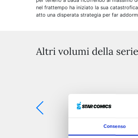
per tenerlo a bada ricorrendo al massimo d
nel frattempo ha iniziato la sua catastrofi
atto una disperata strategia per far addorm
Altri volumi della seri
Consenso