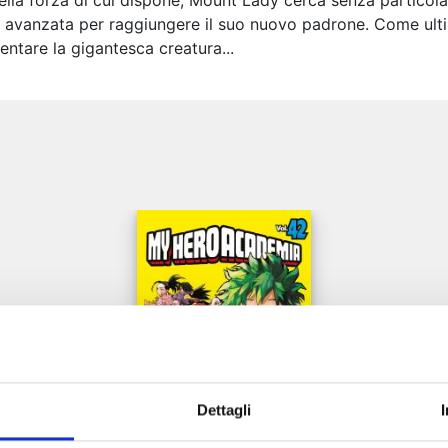
ella forza di cui dispone, Mount Lady cerca senza partico
ca avanzata per raggiungere il suo nuovo padrone. Come ulti
entare la gigantesca creatura...
e
Dettagli