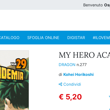
Benvenuto
Os
CATALOGO
SFOGLIA ONLINE
DIGISTAR
#ILOVE
MY HERO ACA
DRAGON
n.277
di
Kohei Horikoshi
Condividi
€ 5,20