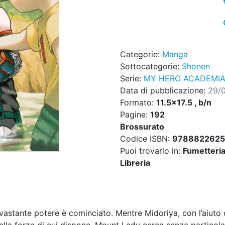
Categorie:
Manga
Sottocategorie:
Shonen
Serie:
MY HERO ACADEMI
Data di pubblicazione:
29/
Formato:
11.5x17.5 , b/n
Pagine:
192
Brossurato
Codice ISBN:
978882262
Puoi trovarlo in:
Fumetteria,
Libreria
vastante potere è cominciato. Mentre Midoriya, con l’aiuto d