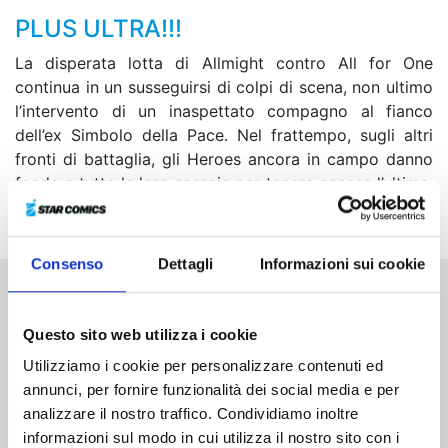
PLUS ULTRA!!!
La disperata lotta di Allmight contro All for One
continua in un susseguirsi di colpi di scena, non ultimo
l’intervento di un inaspettato compagno al fianco
dell’ex Simbolo della Pace. Nel frattempo, sugli altri
fronti di battaglia, gli Heroes ancora in campo danno
fondo a tutte le loro energie per tenere accesa l’ultima,
flebile luce della speranza...
Consenso
Dettagli
Informazioni sui cookie
Altri volumi della serie
Questo sito web utilizza i cookie
Utilizziamo i cookie per personalizzare contenuti ed
annunci, per fornire funzionalità dei social media e per
analizzare il nostro traffico. Condividiamo inoltre
informazioni sul modo in cui utilizza il nostro sito con i