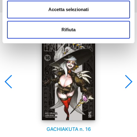
Accetta selezionati
Se ti è piaciuto prova anche:
Rifiuta
GACHIAKUTA n. 16