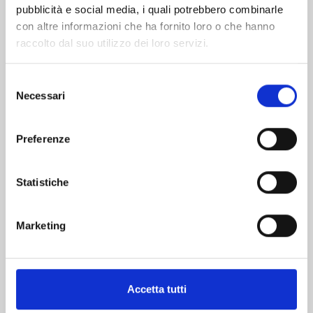
pubblicità e social media, i quali potrebbero combinarle
con altre informazioni che ha fornito loro o che hanno
raccolto dal suo utilizzo dei loro servizi.
Selezione
Necessari
del
consenso
MY HERO ACADEMIA n. 42
Preferenze
01/07/2025
Statistiche
€ 5,20
Marketing
Mostra tutto
Accetta tutti