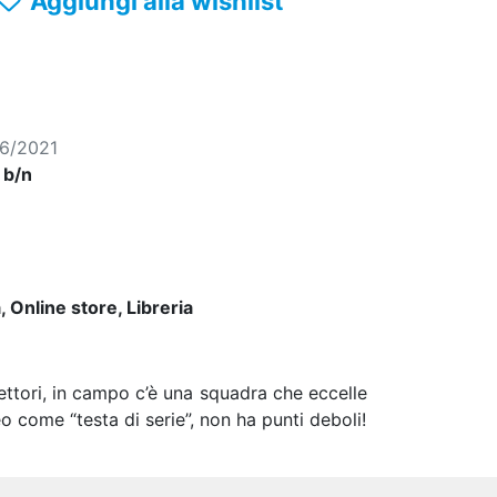
Aggiungi alla wishlist
06/2021
, b/n
 Online store, Libreria
flettori, in campo c’è una squadra che eccelle
eo come “testa di serie”, non ha punti deboli!