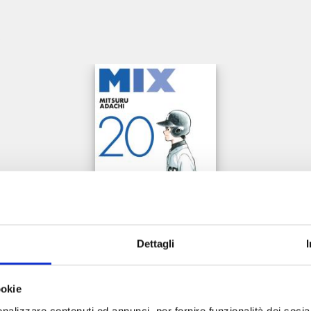
e
Dettagli
MIX n. 20
ookie
nalizzare contenuti ed annunci, per fornire funzionalità dei socia