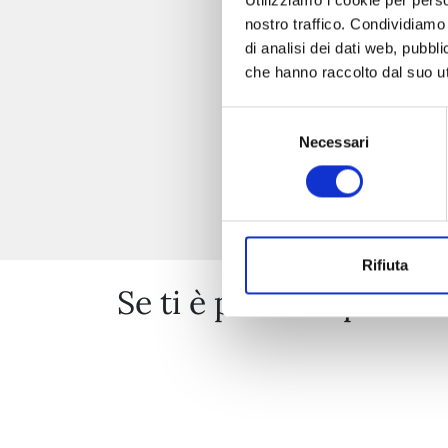
nostro traffico. Condividiamo 
di analisi dei dati web, pubbl
che hanno raccolto dal suo uti
Selezione
Necessari
del
consenso
Rifiuta
Se ti è piaciuto prova 