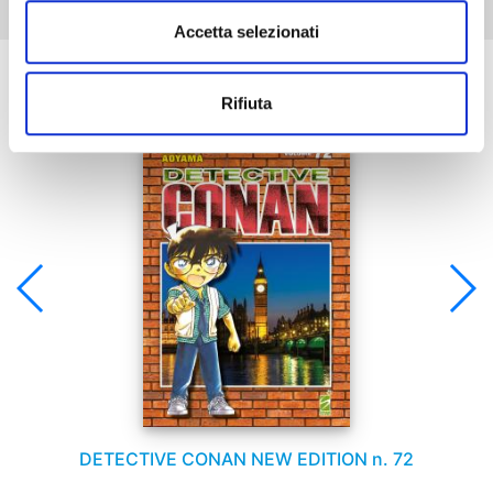
Accetta selezionati
Se ti è piaciuto prova anche:
Rifiuta
DETECTIVE CONAN NEW EDITION n. 72