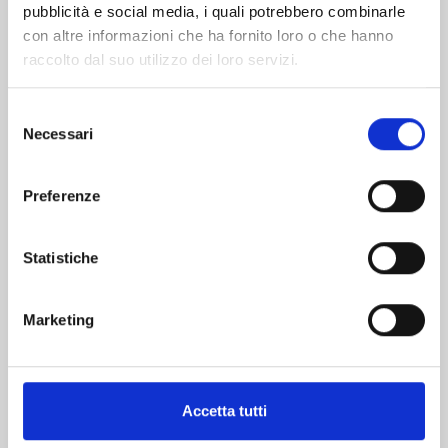
pubblicità e social media, i quali potrebbero combinarle
con altre informazioni che ha fornito loro o che hanno
raccolto dal suo utilizzo dei loro servizi.
Selezione
Necessari
del
MINECRAFT - VIAGGIO AI CONFINI DEL MONDO
consenso
n. 8
Preferenze
31/03/2026
Statistiche
€ 5,90
Marketing
Mostra tutto
Accetta tutti