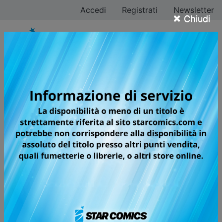
Accedi
Registrati
Newsletter
×
Chiudi
MINECRAFT -
VIAGGIO AI CONFINI
DEL MONDO
IL MANGA UFFICIALE DEL GIOCO DI
FAMA MONDIALE! GAME START!
Siete pronti a partire per un viaggio oltre i confini del
mondo? Star Comics è orgogliosa di presentare il
manga ufficiale di MINECRAFT, il gioco di fama