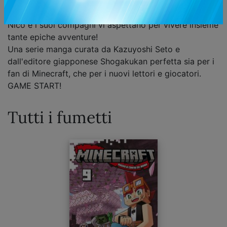
mondiale creato dalla mente geniale di Markus
Persson e divenuto il più venduto della storia!
Nico e i suoi compagni vi aspettano per vivere insieme
tante epiche avventure!
Una serie manga curata da Kazuyoshi Seto e
dall'editore giapponese Shogakukan perfetta sia per i
fan di Minecraft, che per i nuovi lettori e giocatori.
GAME START!
Tutti i fumetti