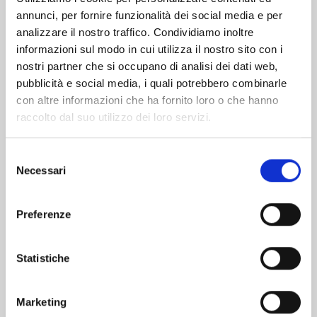
annunci, per fornire funzionalità dei social media e per
Altri volumi della serie
analizzare il nostro traffico. Condividiamo inoltre
informazioni sul modo in cui utilizza il nostro sito con i
nostri partner che si occupano di analisi dei dati web,
pubblicità e social media, i quali potrebbero combinarle
con altre informazioni che ha fornito loro o che hanno
raccolto dal suo utilizzo dei loro servizi.
Selezione
Necessari
del
consenso
Preferenze
Statistiche
MERMAID MELODY - PICHI PICHI PITCH n. 3
Marketing
16/04/2024