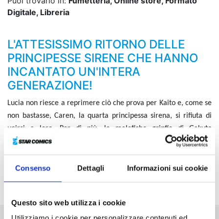
Puoi trovarlo in:
Fumetteria, Online store, Formato
Digitale, Libreria
L'ATTESISSIMO RITORNO DELLE
PRINCIPESSE SIRENE CHE HANNO
INCANTATO UN'INTERA
GENERAZIONE!
Lucia non riesce a reprimere ciò che prova per Kaito e, come se
non bastasse, Caren, la quarta principessa sirena, si rifiuta di
unirsi a loro. Per di più, le malefiche grinfie di Gakuto
incombono sulle ragazze, combattute tra la missione da portare
a termine e le persone amate! Saranno in grado di
riconquistare tutti i cuori infranti e allo stesso tempo di
Consenso
Dettagli
Informazioni sui cookie
proteggere i mari?
Questo sito web utilizza i cookie
Utilizziamo i cookie per personalizzare contenuti ed