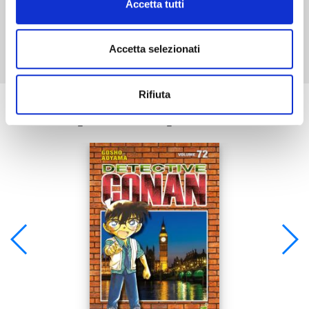
Accetta tutti
Mostra tutto
Accetta selezionati
Rifiuta
Se ti è piaciuto prova anche: