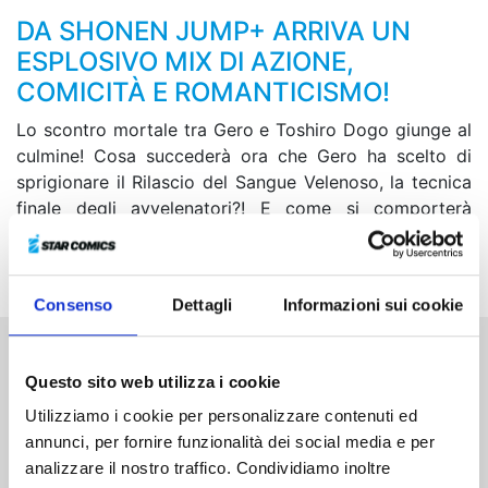
DA SHONEN JUMP+ ARRIVA UN
ESPLOSIVO MIX DI AZIONE,
COMICITÀ E ROMANTICISMO!
Lo scontro mortale tra Gero e Toshiro Dogo giunge al
culmine! Cosa succederà ora che Gero ha scelto di
sprigionare il Rilascio del Sangue Velenoso, la tecnica
finale degli avvelenatori?! E come si comporterà
Arashiyama, ancora prigioniera dell’addestratore di
belve?!
Consenso
Dettagli
Informazioni sui cookie
Altri volumi della serie
Questo sito web utilizza i cookie
Utilizziamo i cookie per personalizzare contenuti ed
annunci, per fornire funzionalità dei social media e per
analizzare il nostro traffico. Condividiamo inoltre