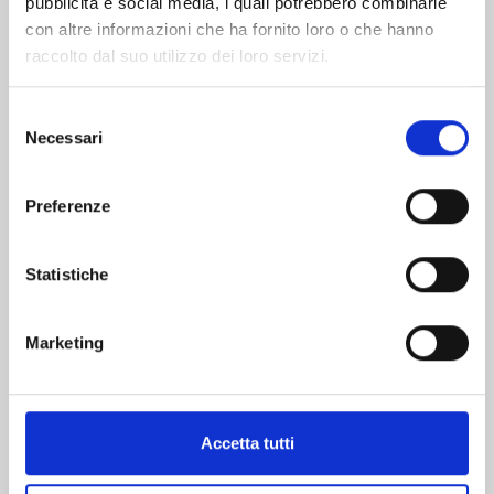
pubblicità e social media, i quali potrebbero combinarle
con altre informazioni che ha fornito loro o che hanno
raccolto dal suo utilizzo dei loro servizi.
Selezione
Necessari
del
MANGA ISSHO n. 7
consenso
Preferenze
29/09/2026
Statistiche
€ 6,90
Marketing
Mostra tutto
Accetta tutti