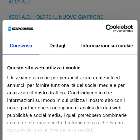
4001 A.D.
4001 A.D. - OLTRE IL NUOVO GIAPPONE
5 CM AL SECONDO
Consenso
Dettagli
Informazioni sui cookie
<HARMONY/>
A COUPLE OF CUCKOOS
Questo sito web utilizza i cookie
Utilizziamo i cookie per personalizzare contenuti ed
A SILENT VOICE
annunci, per fornire funzionalità dei social media e per
analizzare il nostro traffico. Condividiamo inoltre
A+A LE AVVENTURE DI ARCHER E ARMSTRONG
informazioni sul modo in cui utilizza il nostro sito con i
nostri partner che si occupano di analisi dei dati web,
AD ASTRA
pubblicità e social media, i quali potrebbero combinarle
con altre informazioni che ha fornito loro o che hanno
AJIN - DEMI HUMAN
raccolto dal suo utilizzo dei loro servizi.
ARCHER & ARMSTRONG