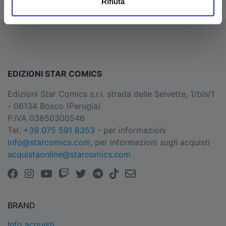
Rifiuta
EDIZIONI STAR COMICS
Edizioni Star Comics s.r.l. strada delle Selvette, 1/bis/1
- 06134 Bosco (Perugia)
P.IVA 03850300546
Tel.
+39 075 591 8353
- per informazioni
info@starcomics.com
, per informazioni sugli acquisti
acquistaonline@starcomics.com
BRAND
Info acquisti