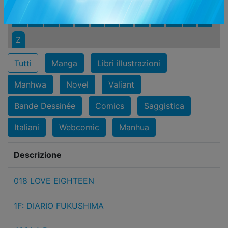
M
N
O
P
Q
R
S
T
U
V
W
X
Y
Z
Tutti
Manga
Libri illustrazioni
Manhwa
Novel
Valiant
Bande Dessinée
Comics
Saggistica
Italiani
Webcomic
Manhua
Descrizione
018 LOVE EIGHTEEN
1F: DIARIO FUKUSHIMA