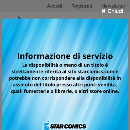
Accedi
Registrati
Newsletter
×
Chiudi
Anteprima Fumetti.
Sfoglia on line i
fumetti StarComics
Guarda in anteprima i tuoi fumetti preferiti. Clicca sul
fumetto che ti interessa per vedere le sue
caratteristiche principali e per sfogliare on line,
gratuitamente, le prime pagine.
Tutti
A
B
C
D
E
F
G
H
I
J
K
L