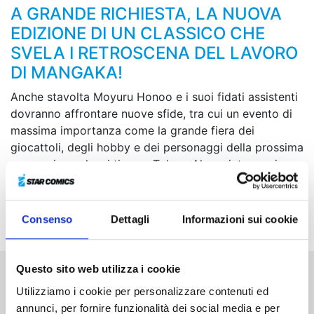
A GRANDE RICHIESTA, LA NUOVA
EDIZIONE DI UN CLASSICO CHE
SVELA I RETROSCENA DEL LAVORO
DI MANGAKA!
Anche stavolta Moyuru Honoo e i suoi fidati assistenti
dovranno affrontare nuove sfide, tra cui un evento di
massima importanza come la grande fiera dei
giocattoli, degli hobby e dei personaggi della prossima
generazione che si tiene a Tokyo. Al suo interno si
svolgeranno battaglie al calor bianco e tra i diversi
produttori sprizzeranno scintille… L’atmosfera ardente
già satura l’intero palazzetto!
Consenso
Dettagli
Informazioni sui cookie
Questo sito web utilizza i cookie
Altri volumi della serie
Utilizziamo i cookie per personalizzare contenuti ed
annunci, per fornire funzionalità dei social media e per