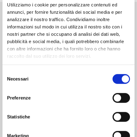
Utilizziamo i cookie per personalizzare contenuti ed
annunci, per fornire funzionalità dei social media e per
Altri volumi della serie
analizzare il nostro traffico. Condividiamo inoltre
informazioni sul modo in cui utilizza il nostro sito con i
nostri partner che si occupano di analisi dei dati web,
pubblicità e social media, i quali potrebbero combinarle
con altre informazioni che ha fornito loro o che hanno
raccolto dal suo utilizzo dei loro servizi.
Selezione
Necessari
del
consenso
Preferenze
Statistiche
MANGA BOMBER NEW EDITION n. 7
Marketing