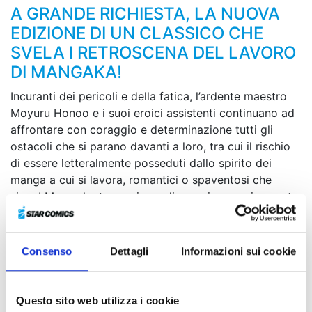
A GRANDE RICHIESTA, LA NUOVA
EDIZIONE DI UN CLASSICO CHE
SVELA I RETROSCENA DEL LAVORO
DI MANGAKA!
Incuranti dei pericoli e della fatica, l’ardente maestro
Moyuru Honoo e i suoi eroici assistenti continuano ad
affrontare con coraggio e determinazione tutti gli
ostacoli che si parano davanti a loro, tra cui il rischio
di essere letteralmente posseduti dallo spirito dei
manga a cui si lavora, romantici o spaventosi che
siano! Ma anche trovarsi a realizzare improvvisamente
i propri sogni può rivelarsi deleterio... Tra colleghi
problematici, robot da collezione, spettacoli di
supereroi in costume e le onnipresenti scadenze da
Consenso
Dettagli
Informazioni sui cookie
rispettare, il confine tra le tavole disegnate e la dura
realtà si fa sempre più sfumato!
Questo sito web utilizza i cookie