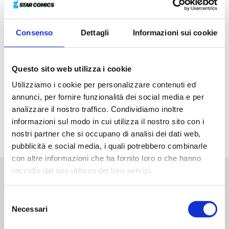
infestano ogni luogo. Nei panni di tre cavalieri magici,
Hikaru, Fu e Umi dovranno salvare la principessa
Consenso
Dettagli
Informazioni sui cookie
servendosi dell’aiuto dei Mashin, potenti spiriti che
rispondono solo alla magia...
Dopo il prezioso box da collezione che raccoglieva i
Questo sito web utilizza i cookie
tre volumi della serie, ecco a voi il primo numero
Utilizziamo i cookie per personalizzare contenuti ed
dell’iconica opera divenuta un classico del filone maho
annunci, per fornire funzionalità dei social media e per
shojo (o majokko, che dir si voglia), dove la materia
analizzare il nostro traffico. Condividiamo inoltre
romantica e sentimentale dei fumetti per ragazze si
informazioni sul modo in cui utilizza il nostro sito con i
intreccia a magia e fantascienza!
nostri partner che si occupano di analisi dei dati web,
pubblicità e social media, i quali potrebbero combinarle
con altre informazioni che ha fornito loro o che hanno
raccolto dal suo utilizzo dei loro servizi.
Altri volumi della serie
Selezione
Necessari
del
consenso