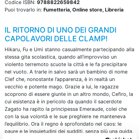
Codice ISBN:
9788822659842
Puoi trovarlo in:
Fumetteria, Online store, Libreria
IL RITORNO DI UNO DEI GRANDI
CAPOLAVORI DELLE CLAMP!
Hikaru, Fu e Umi stanno casualmente partecipando alla
stessa gita scolastica, quando all’improvviso un
violento terremoto scuote la città e le fa precipitare
nel vuoto. A trarle in salvo sarà un bambino di nome
Clef che, nonostante l’apparenza, è in realtà un
vecchio e potente mago. Grazie a lui, le ragazze
scoprono di essere giunte in un altro mondo, Cefiro, la
cui esistenza è in pericolo da quando il sacerdote
Zagato ha rapito la principessa Emeraude, colei che
con la sua volontà e le sue preghiere ne manteneva
l’equilibrio. Ora il regno è sprofondato nel caos: le
paure e le inquietudini dei sudditi, senza più una guida,
si manifestano sotto forma di pericolose creature che