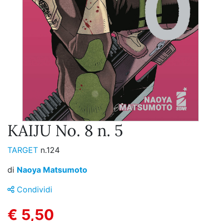
KAIJU No. 8 n. 5
TARGET
n.124
di
Naoya Matsumoto
Condividi
€ 5,50