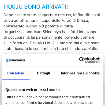
I KAIJU SONO ARRIVATI!
Dopo essere stato scoperto e recluso, Kafka Hibino si
trova ad affrontare il capo delle Forze di Difesa,
considerato l’uomo più potente di tutta
l’organizzazione. Isao Shinomiya ha infatti intenzione
di occuparsi di lui personalmente, potendo contare
sulla forza del Daikaiju No. 2, il mostro dal quale sono
state ricavate le sue armi e la tuta che indossa. Kafka,
di contro, cerca di difendersi come può, ribadendo
ostinatamente di essere un umano, fin quando, messo
al muro dai violenti attacchi di Shinomiya, non perde
completamente il controllo!
Consenso
Dettagli
Informazioni sui cookie
Questo sito web utilizza i cookie
Altri volumi della serie
Utilizziamo i cookie per personalizzare contenuti ed
annunci, per fornire funzionalità dei social media e per