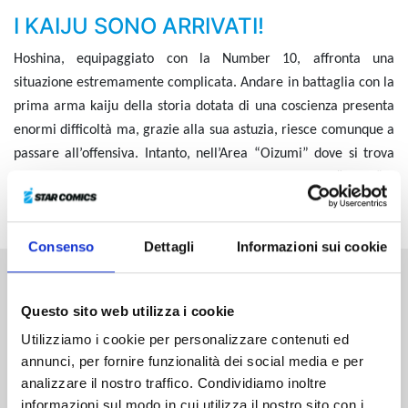
I KAIJU SONO ARRIVATI!
Hoshina, equipaggiato con la Number 10, affronta una
situazione estremamente complicata. Andare in battaglia con la
prima arma kaiju della storia dotata di una coscienza presenta
enormi difficoltà ma, grazie alla sua astuzia, riesce comunque a
passare all’offensiva. Intanto, nell’Area “Oizumi” dove si trova
Kafka, fanno la loro comparsa ben sei kaiju di taglia “super” e
la situazione precipita!
Consenso
Dettagli
Informazioni sui cookie
Altri volumi della serie
Questo sito web utilizza i cookie
Utilizziamo i cookie per personalizzare contenuti ed
annunci, per fornire funzionalità dei social media e per
analizzare il nostro traffico. Condividiamo inoltre
informazioni sul modo in cui utilizza il nostro sito con i