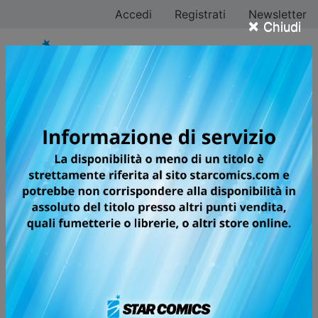
Accedi
Registrati
Newsletter
×
Chiudi
KAIJU No. 8
I KAIJU SONO ARRIVATI!
🏆
Next Manga Award, 2021
(Web manga)
In Giappone il tasso di comparsa di kaiju è tra i più alti
al mondo, tanto che enormi creature portatrici di
distruzione lo invadono quasi quotidianamente. Kafka
Hibino, che ora lavora per un’impresa specializzata
nello smaltimento delle carcasse dei kaiju, un tempo
aspirava a diventare un membro delle Forze di Difesa,
le unità speciali incaricate di sopprimere i mostri e