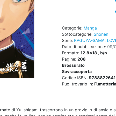
Categorie:
Manga
Sottocategorie:
Shonen
Serie:
KAGUYA-SAMA: LOVE
Data di pubblicazione:
09/
Formato:
12.8x18 , b/n
Pagine:
208
Brossurato
Sovraccoperta
Codice ISBN:
978882264
Puoi trovarlo in:
Fumetteria,
ornate di Yu Ishigami trascorrono in un groviglio di ansia e 