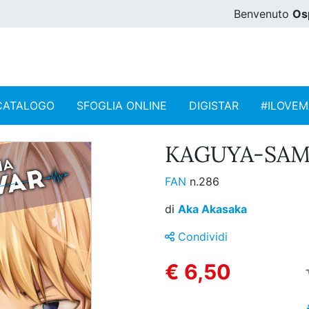
Benvenuto
Os
CATALOGO
SFOGLIA ONLINE
DIGISTAR
#ILOVE
KAGUYA-SAMA
FAN
n.286
di
Aka Akasaka
Condividi
€ 6,50