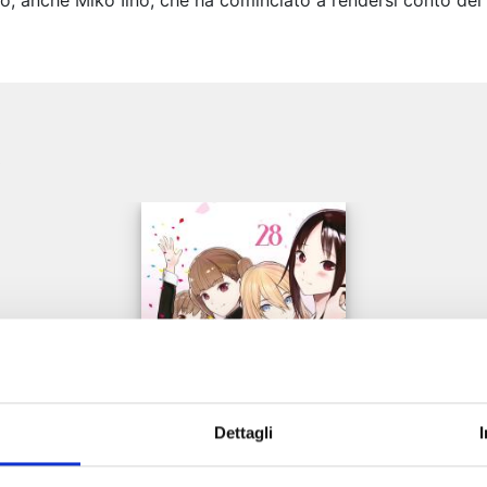
 anche Miko Iino, che ha cominciato a rendersi conto dei p
e
Dettagli