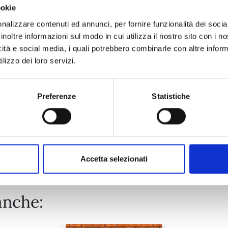
ookie
KAGUYA-SAMA: LOVE IS WAR n. 28
nalizzare contenuti ed annunci, per fornire funzionalità dei socia
inoltre informazioni sul modo in cui utilizza il nostro sito con i 
icità e social media, i quali potrebbero combinarle con altre inform
03/12/2024
lizzo dei loro servizi.
€ 6,50
Preferenze
Statistiche
Mostra tutto
Accetta selezionati
anche: