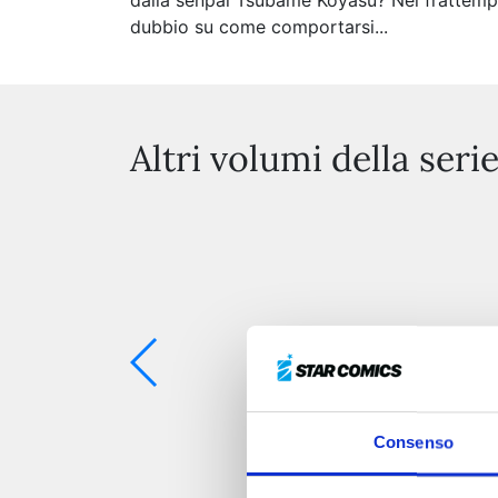
dalla senpai Tsubame Koyasu? Nel frattempo,
dubbio su come comportarsi...
Altri volumi della seri
Consenso