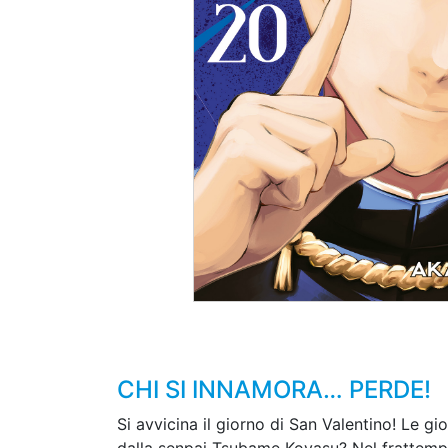
CHI SI INNAMORA… PERDE!
Si avvicina il giorno di San Valentino! Le gi