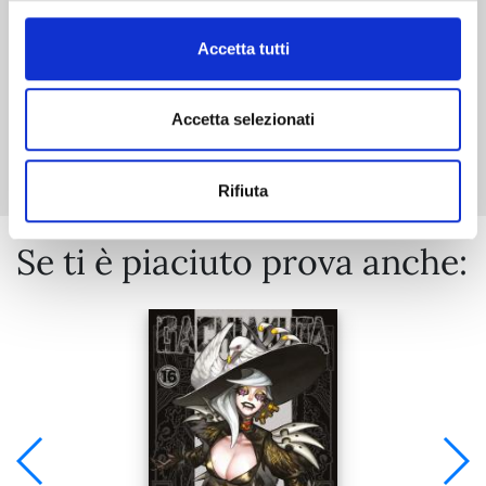
Accetta tutti
Accetta selezionati
Mostra tutto
Rifiuta
Se ti è piaciuto prova anche: