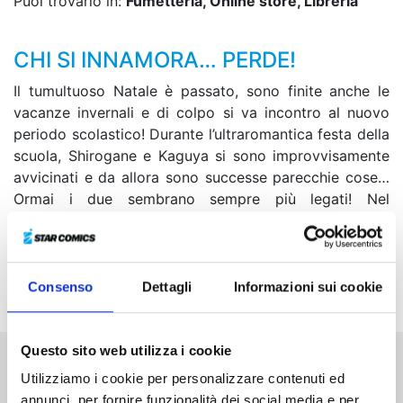
Puoi trovarlo in:
Fumetteria, Online store, Libreria
CHI SI INNAMORA… PERDE!
Il tumultuoso Natale è passato, sono finite anche le
vacanze invernali e di colpo si va incontro al nuovo
periodo scolastico! Durante l’ultraromantica festa della
scuola, Shirogane e Kaguya si sono improvvisamente
avvicinati e da allora sono successe parecchie cose…
Ormai i due sembrano sempre più legati! Nel
frattempo, Ishigami, Iino, Fujiwara e Hayasaka si
comportano in modo strano… Come saranno state le
loro vacanze invernali?! Preparatevi a riviverle sotto
forma di flashback!
Consenso
Dettagli
Informazioni sui cookie
Questo sito web utilizza i cookie
Utilizziamo i cookie per personalizzare contenuti ed
Altri volumi della serie
annunci, per fornire funzionalità dei social media e per