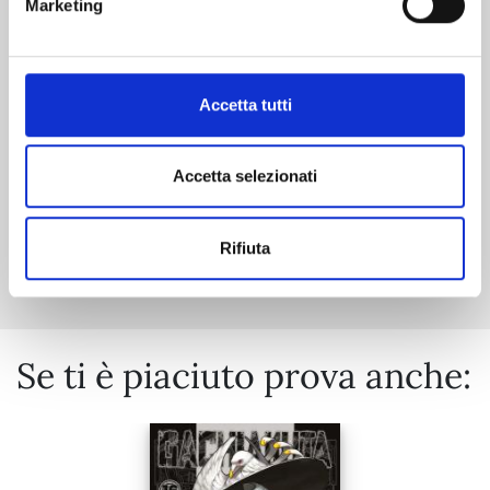
Marketing
06/10/2026
Accetta tutti
€ 5,90
Accetta selezionati
Mostra tutto
Rifiuta
Se ti è piaciuto prova anche: