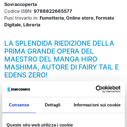
Sovraccoperta
Codice ISBN:
9788822665577
Puoi trovarlo in:
Fumetteria, Online store, Formato
Digitale, Libreria
LA SPLENDIDA RIEDIZIONE DELLA
PRIMA GRANDE OPERA DEL
MAESTRO DEL MANGA HIRO
MASHIMA, AUTORE DI FAIRY TAIL E
EDENS ZERO!
Il futuro del Mondo Maligno è ora nelle mani di Haru
ed Elie! Finalmente è tempo che tutti i sentimenti così
a lungo accumulati si trasformino nella lama in grado
Consenso
Dettagli
Informazioni sui cookie
di chiudere ogni questione! Purtroppo, però, in quello
stesso momento un vero diavolo discende nel Mondo
Maligno!
Questo sito web utilizza i cookie