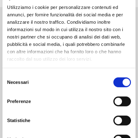
Utilizziamo i cookie per personalizzare contenuti ed
annunci, per fornire funzionalità dei social media e per
analizzare il nostro traffico. Condividiamo inoltre
Altri volumi della serie
informazioni sul modo in cui utilizza il nostro sito con i
nostri partner che si occupano di analisi dei dati web,
pubblicità e social media, i quali potrebbero combinarle
con altre informazioni che ha fornito loro o che hanno
raccolto dal suo utilizzo dei loro servizi.
Selezione
Necessari
del
consenso
Preferenze
Statistiche
RAVE - THE GROOVE ADVENTURE NEW
EDITION n. 31