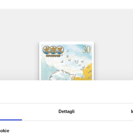
e
Dettagli
INUYASHA WIDE EDITION n. 30
ookie