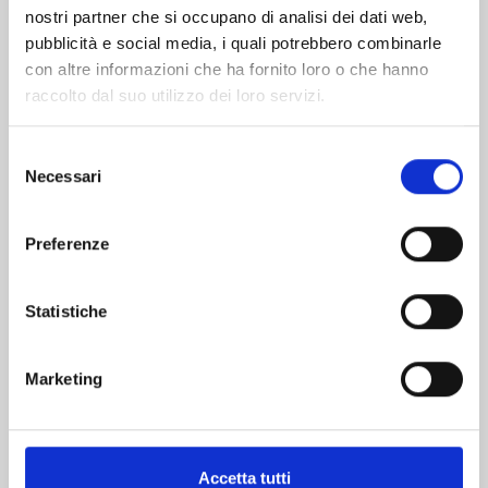
nostri partner che si occupano di analisi dei dati web,
pubblicità e social media, i quali potrebbero combinarle
con altre informazioni che ha fornito loro o che hanno
raccolto dal suo utilizzo dei loro servizi.
Selezione
Necessari
del
consenso
INUYASHA WIDE EDITION n. 30
Preferenze
Statistiche
13/10/2026
€ 9,95
Marketing
Accetta tutti