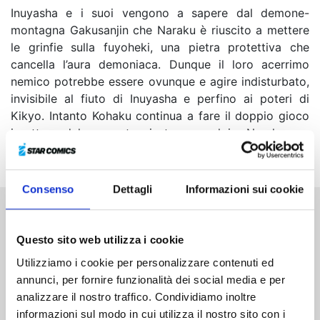
Inuyasha e i suoi vengono a sapere dal demone-
montagna Gakusanjin che Naraku è riuscito a mettere
le grinfie sulla fuyoheki, una pietra protettiva che
cancella l’aura demoniaca. Dunque il loro acerrimo
nemico potrebbe essere ovunque e agire indisturbato,
invisibile al fiuto di Inuyasha e perfino ai poteri di
Kikyo. Intanto Kohaku continua a fare il doppio gioco
in attesa del momento giusto per colpire Naraku, ma
Kagura si accorge che qualcosa in lui è cambiato...
Consenso
Dettagli
Informazioni sui cookie
Altri volumi della serie
Questo sito web utilizza i cookie
Utilizziamo i cookie per personalizzare contenuti ed
annunci, per fornire funzionalità dei social media e per
analizzare il nostro traffico. Condividiamo inoltre
informazioni sul modo in cui utilizza il nostro sito con i