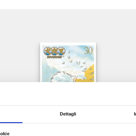
e
Dettagli
INUYASHA WIDE EDITION n. 30
ookie