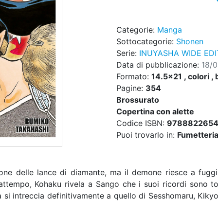
Categorie:
Manga
Sottocategorie:
Shonen
Serie:
INUYASHA WIDE EDI
Data di pubblicazione:
18/
Formato:
14.5x21 , colori , 
Pagine:
354
Brossurato
Copertina con alette
Codice ISBN:
978882265
Puoi trovarlo in:
Fumetteria,
ne delle lance di diamante, ma il demone riesce a fuggi
ttempo, Kohaku rivela a Sango che i suoi ricordi sono torna
a si intreccia definitivamente a quello di Sesshomaru, Kikyo 