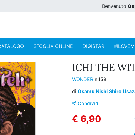
Benvenuto
Os
CATALOGO
SFOGLIA ONLINE
DIGISTAR
#ILOVE
ICHI THE WIT
WONDER
n.159
di
Osamu Nishi
,
Shiro Usaz
Condividi
€ 6,90