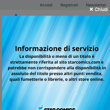
Accedi
Registrati
Newsletter
×
Chiudi
Shiro Usazaki
Tutti i fumetti