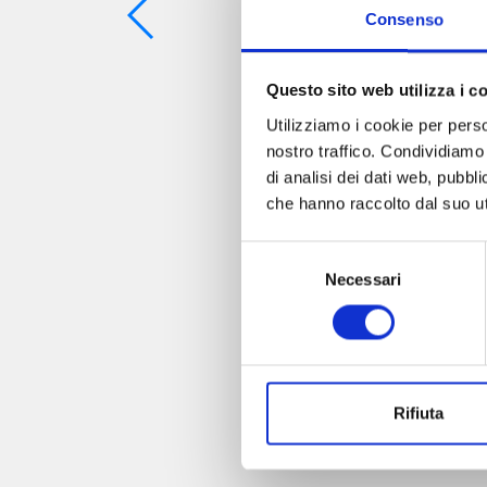
Consenso
Questo sito web utilizza i c
Utilizziamo i cookie per perso
nostro traffico. Condividiamo 
di analisi dei dati web, pubbl
che hanno raccolto dal suo uti
Selezione
Necessari
del
consenso
Rifiuta