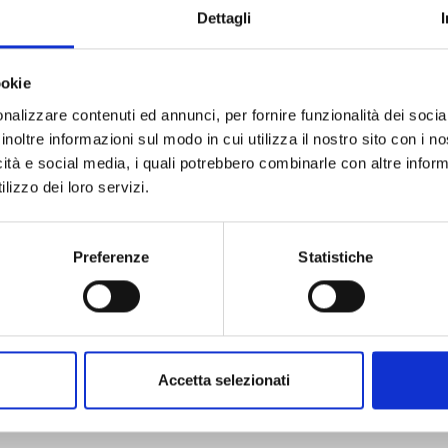
Dettagli
ookie
nalizzare contenuti ed annunci, per fornire funzionalità dei socia
inoltre informazioni sul modo in cui utilizza il nostro sito con i 
icità e social media, i quali potrebbero combinarle con altre inform
ICHI THE WITCH n. 4
lizzo dei loro servizi.
27/10/2026
Preferenze
Statistiche
€ 6,90
Accetta selezionati
Mostra tutto