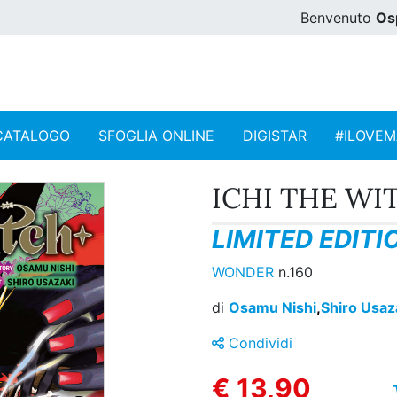
Benvenuto
Os
CATALOGO
SFOGLIA ONLINE
DIGISTAR
#ILOVE
ICHI THE WIT
LIMITED EDITI
WONDER
n.160
di
Osamu Nishi
,
Shiro Usaz
Condividi
€ 13,90