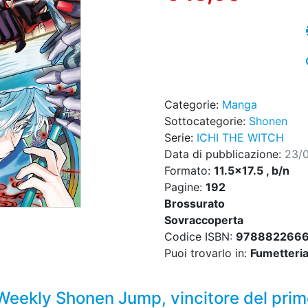
Categorie:
Manga
Sottocategorie:
Shonen
Serie:
ICHI THE WITCH
Data di pubblicazione:
23/
Formato:
11.5x17.5 , b/n
Pagine:
192
Brossurato
Sovraccoperta
Codice ISBN:
978882266
Puoi trovarlo in:
Fumetteria,
 Weekly Shonen Jump, vincitore del pri