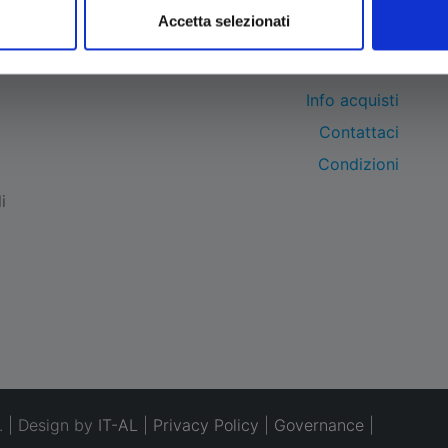
Accetta selezionati
BRAND
Info acquisti
Contattaci
Condizioni
i
. | Design by
IT-AL
|
Privacy Policy
|
Governance
|