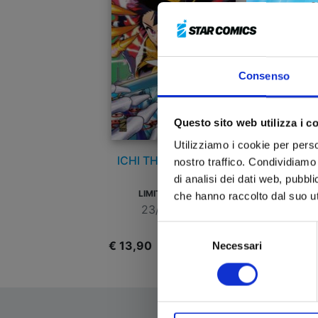
Consenso
Questo sito web utilizza i c
Utilizziamo i cookie per perso
ICHI THE WITCH n. 2
nostro traffico. Condividiamo 
di analisi dei dati web, pubbl
LIMITED EDITION
che hanno raccolto dal suo uti
23/06/2026
Selezione
€ 13,90
€
Necessari
del
consenso