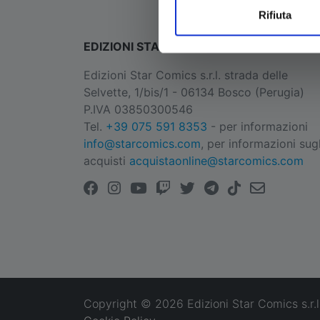
Rifiuta
EDIZIONI STAR COMICS
Edizioni Star Comics s.r.l. strada delle
Selvette, 1/bis/1 - 06134 Bosco (Perugia)
P.IVA 03850300546
Tel.
+39 075 591 8353
- per informazioni
info@starcomics.com
, per informazioni sugl
acquisti
acquistaonline@starcomics.com
Copyright © 2026 Edizioni Star Comics s.r.l