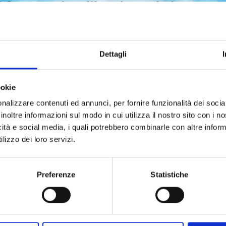
Dettagli
ookie
nalizzare contenuti ed annunci, per fornire funzionalità dei socia
ICHI THE WITCH n. 2
ICHI THE WITCH n. 1
inoltre informazioni sul modo in cui utilizza il nostro sito con i 
icità e social media, i quali potrebbero combinarle con altre inform
LIMITED EDITION
lizzo dei loro servizi.
23/06/2026
28/04/2026
 6,90
€ 13,90
Preferenze
Statistiche