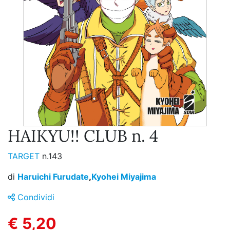
HAIKYU!! CLUB n. 4
TARGET
n.143
di
Haruichi Furudate
,
Kyohei Miyajima
Condividi
€ 5,20