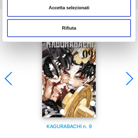
Accetta selezionati
Se ti è piaciuto prova anche:
Rifiuta
KAGURABACHI n. 9