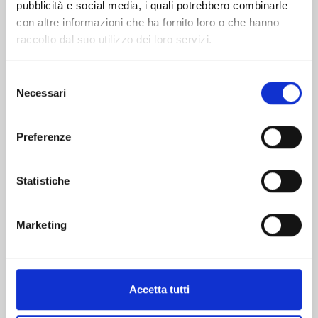
pubblicità e social media, i quali potrebbero combinarle
con altre informazioni che ha fornito loro o che hanno
raccolto dal suo utilizzo dei loro servizi.
Selezione
Necessari
del
HAIKYU!! CLUB n. 13
consenso
Preferenze
24/02/2026
Statistiche
€ 5,20
Marketing
Mostra tutto
Accetta tutti