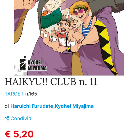
HAIKYU!! CLUB n. 11
TARGET
n.165
di
Haruichi Furudate
,
Kyohei Miyajima
Condividi
€ 5,20