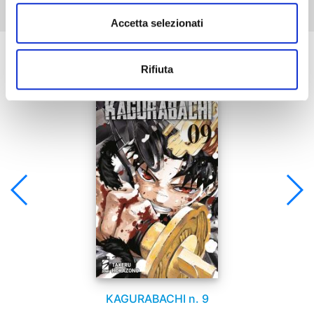
Accetta selezionati
Se ti è piaciuto prova anche:
Rifiuta
KAGURABACHI n. 9