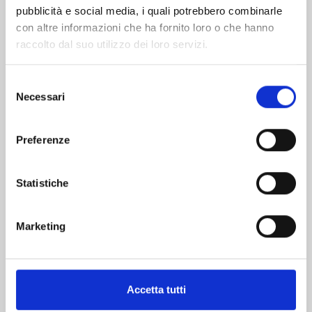
pubblicità e social media, i quali potrebbero combinarle
con altre informazioni che ha fornito loro o che hanno
raccolto dal suo utilizzo dei loro servizi.
Selezione
Necessari
del
consenso
HAIKYU!! CLUB n. 13
Preferenze
24/02/2026
Statistiche
€ 5,20
Marketing
Mostra tutto
Accetta tutti