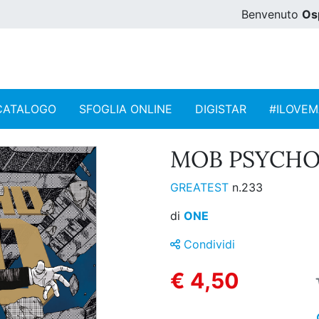
Benvenuto
Os
CATALOGO
SFOGLIA ONLINE
DIGISTAR
#ILOVE
MOB PSYCHO 1
GREATEST
n.233
di
ONE
Condividi
€ 4,50