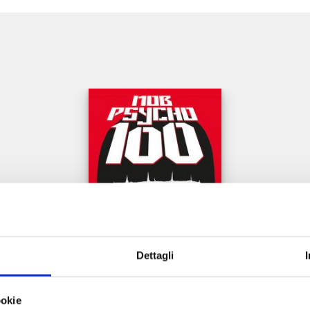
e
Dettagli
MOB PSYCHO 100 n. 16
ookie