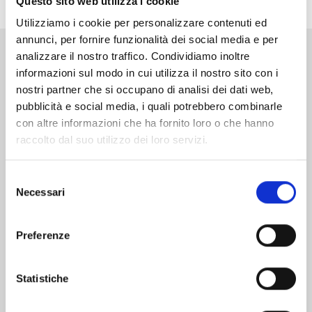
Questo sito web utilizza i cookie
Utilizziamo i cookie per personalizzare contenuti ed
annunci, per fornire funzionalità dei social media e per
analizzare il nostro traffico. Condividiamo inoltre
Altri volumi della serie
informazioni sul modo in cui utilizza il nostro sito con i
nostri partner che si occupano di analisi dei dati web,
pubblicità e social media, i quali potrebbero combinarle
con altre informazioni che ha fornito loro o che hanno
raccolto dal suo utilizzo dei loro servizi.
Selezione
Necessari
del
consenso
Preferenze
Statistiche
ONE PIECE NEW EDITION n. 111