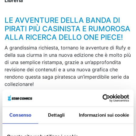
Libreria
LE AVVENTURE DELLA BANDA DI
PIRATI PIÙ CASINISTA E RUMOROSA
ALLA RICERCA DELLO ONE PIECE!
A grandissima richiesta, tornano le avventure di Rufy e
della sua ciurma in una nuova edizione che è molto più
di una semplice ristampa, grazie a un’approfondita
revisione dei contenuti e a una nuova grafica che
rendono questa saga piratesca un’imperdibile serie da
collezionare!
“Tu e la tua gabbia per uccelli... siete d’intralcio!” grida
Rufy furibondo, deciso ad affrontare Do Flamingo e
pronto allo scontro mortale. La battaglia suprema si
Consenso
Dettagli
Informazioni sui cookie
avvia finalmente al suo momento decisivo: lo
sfortunato regno di Dressrosa otterrà infine l’agognata
liberazione?