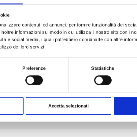
ookie
nalizzare contenuti ed annunci, per fornire funzionalità dei socia
ONE PIECE NEW EDITION n. 111
inoltre informazioni sul modo in cui utilizza il nostro sito con i 
icità e social media, i quali potrebbero combinarle con altre inform
lizzo dei loro servizi.
25/08/2026
€ 5,90
Preferenze
Statistiche
Mostra tutto
Accetta selezionati