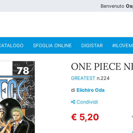
Benvenuto
Os
CATALOGO
SFOGLIA ONLINE
DIGISTAR
#ILOVE
ONE PIECE N
GREATEST
n.224
di
Eiichiro Oda
Condividi
€ 5,20