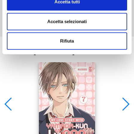
Accetta tutti
Mostra tutto
Accetta selezionati
Rifiuta
Se ti è piaciuto prova anche: