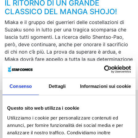
IL RITORNO DI UN GRANDE
CLASSICO DEL MANGA SHOJO!
Miaka e il gruppo dei guerrieri delle costellazioni di
Suzaku sono in lutto per una tragica scomparsa che
lascia tutti sgomenti. La ricerca dello Shentso-Pao,
però, deve continuare, anche per onorare il sacrificio
di chi non c’è più. La prova da superare è ardua, e
Miaka dovrà fare appello a tutta la sua determinazione
e al suo coraggio. Nel frattempo, Yui e i guerrieri di
Seiryu non stanno con le mani in mano…
Consenso
Dettagli
Informazioni sui cookie
Altri volumi della serie
Questo sito web utilizza i cookie
Utilizziamo i cookie per personalizzare contenuti ed
annunci, per fornire funzionalità dei social media e per
analizzare il nostro traffico. Condividiamo inoltre