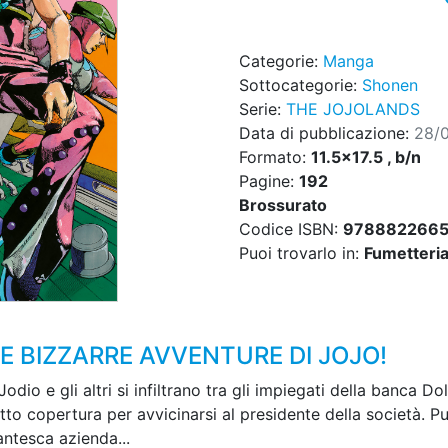
Categorie:
Manga
Sottocategorie:
Shonen
Serie:
THE JOJOLANDS
Data di pubblicazione:
28/
Formato:
11.5x17.5 , b/n
Pagine:
192
Brossurato
Codice ISBN:
978882266
Puoi trovarlo in:
Fumetteria,
LE BIZZARRE AVVENTURE DI JOJO!
dio e gli altri si infiltrano tra gli impiegati della banca Dol
tto copertura per avvicinarsi al presidente della società. P
antesca azienda...