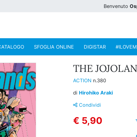
Benvenuto
Os
CATALOGO
SFOGLIA ONLINE
DIGISTAR
#ILOVE
THE JOJOLAN
ACTION
n.380
di
Hirohiko Araki
Condividi
€ 5,90