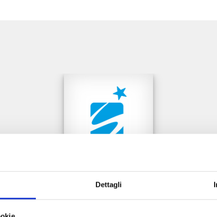
e
Dettagli
THE JOJOLANDS n. 8
ookie