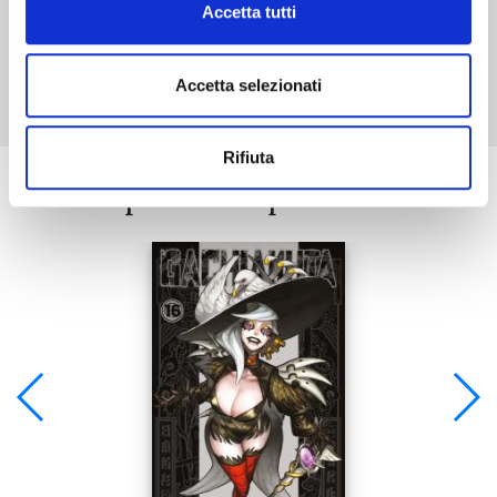
Accetta tutti
Mostra tutto
Accetta selezionati
Rifiuta
Se ti è piaciuto prova anche: