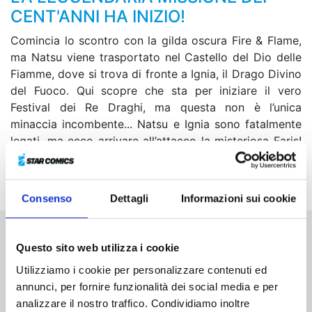
CENT'ANNI HA INIZIO!
Comincia lo scontro con la gilda oscura Fire & Flame,
ma Natsu viene trasportato nel Castello del Dio delle
Fiamme, dove si trova di fronte a Ignia, il Drago Divino
del Fuoco. Qui scopre che sta per iniziare il vero
Festival dei Re Draghi, ma questa non è l’unica
minaccia incombente... Natsu e Ignia sono fatalmente
legati, ma ecco arrivare all’attacco la misteriosa Faris!
Si prospetta una battaglia su tre fronti: chi sarà ad
avere la meglio? Gli umani? I draghi? O la maga nera?
Consenso
Dettagli
Informazioni sui cookie
Questo sito web utilizza i cookie
Altri volumi della serie
Utilizziamo i cookie per personalizzare contenuti ed
annunci, per fornire funzionalità dei social media e per
analizzare il nostro traffico. Condividiamo inoltre