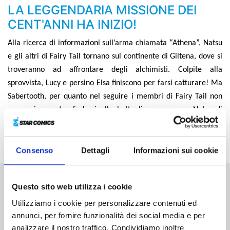
LA LEGGENDARIA MISSIONE DEI
CENT'ANNI HA INIZIO!
Alla ricerca di informazioni sull’arma chiamata “Athena”, Natsu
e gli altri di Fairy Tail tornano sul continente di Giltena, dove si
troveranno ad affrontare degli alchimisti. Colpite alla
sprovvista, Lucy e persino Elsa finiscono per farsi catturare! Ma
Sabertooth, per quanto nel seguire i membri di Fairy Tail non
avesse in mente di darsi alle battaglie, propone a Natsu di
combattere insieme... Le due gilde vanno così all’attacco della
gilda di alchimisti Gold Owl!
Consenso
Dettagli
Informazioni sui cookie
Questo sito web utilizza i cookie
Altri volumi della serie
Utilizziamo i cookie per personalizzare contenuti ed
annunci, per fornire funzionalità dei social media e per
analizzare il nostro traffico. Condividiamo inoltre