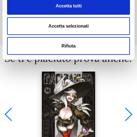
Accetta tutti
Mostra tutto
Accetta selezionati
Rifiuta
Se ti è piaciuto prova anche: