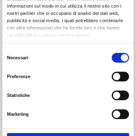
informazioni sul modo in cui utilizza il nostro sito con i
nostri partner che si occupano di analisi dei dati web,
pubblicità e social media, i quali potrebbero combinarle
con altre informazioni che ha fornito loro o che hanno
raccolto dal suo utilizzo dei loro servizi.
Selezione
Necessari
del
consenso
Preferenze
FAIRY TAIL 100 YEARS QUEST n. 21
Statistiche
30/06/2026
Marketing
€ 5,90