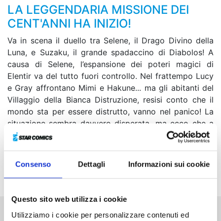
LA LEGGENDARIA MISSIONE DEI
CENT'ANNI HA INIZIO!
Va in scena il duello tra Selene, il Drago Divino della
Luna, e Suzaku, il grande spadaccino di Diabolos! A
causa di Selene, l’espansione dei poteri magici di
Elentir va del tutto fuori controllo. Nel frattempo Lucy
e Gray affrontano Mimi e Hakune... ma gli abitanti del
Villaggio della Bianca Distruzione, resisi conto che il
mondo sta per essere distrutto, vanno nel panico! La
situazione sembra davvero disperata, ma ecco che a
Wendy viene in mente una “chiave” che potrebbe
rivelarsi risolutiva. Tutto dipende da una battaglia che
si spingerà oltre i limiti! Fairy Tail riuscirà a rialzarsi e a
Consenso
Dettagli
Informazioni sui cookie
salvare anche questo mondo?!
Questo sito web utilizza i cookie
Utilizziamo i cookie per personalizzare contenuti ed