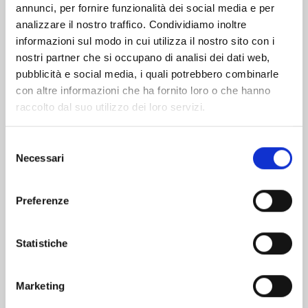
Altri volumi della serie
annunci, per fornire funzionalità dei social media e per
analizzare il nostro traffico. Condividiamo inoltre
informazioni sul modo in cui utilizza il nostro sito con i
nostri partner che si occupano di analisi dei dati web,
pubblicità e social media, i quali potrebbero combinarle
con altre informazioni che ha fornito loro o che hanno
raccolto dal suo utilizzo dei loro servizi.
Selezione
Necessari
del
consenso
Preferenze
FAIRY TAIL 100 YEARS QUEST n. 21
Statistiche
Marketing
30/06/2026