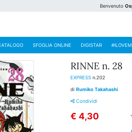
Benvenuto
Os
CATALOGO
SFOGLIA ONLINE
DIGISTAR
#ILOVE
RINNE n. 28
EXPRESS
n.202
di
Rumiko Takahashi
Condividi
€ 4,30