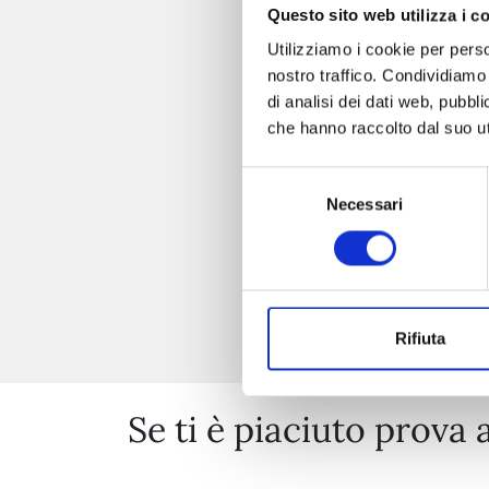
Questo sito web utilizza i c
Utilizziamo i cookie per perso
nostro traffico. Condividiamo 
di analisi dei dati web, pubbl
che hanno raccolto dal suo uti
Selezione
Necessari
del
consenso
Rifiuta
Se ti è piaciuto prova 