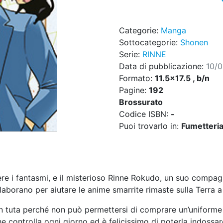
Categorie:
Manga
Sottocategorie:
Shonen
Serie:
RINNE
Data di pubblicazione:
10/
Formato:
11.5x17.5 , b/n
Pagine:
192
Brossurato
Codice ISBN:
-
Puoi trovarlo in:
Fumetteria,
ere i fantasmi, e il misterioso Rinne Rokudo, un suo comp
laborano per aiutare le anime smarrite rimaste sulla Terra a
in tuta perché non può permettersi di comprare un’uniforme
he controlla ogni giorno ed è felicissimo di poterla indos