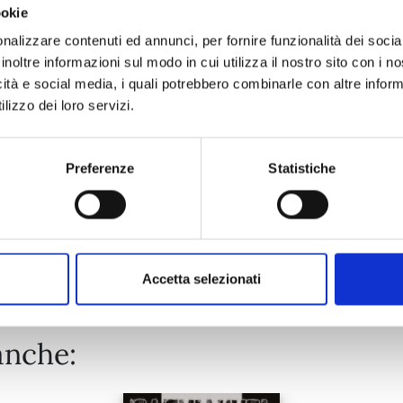
ookie
RINNE n. 40
nalizzare contenuti ed annunci, per fornire funzionalità dei socia
inoltre informazioni sul modo in cui utilizza il nostro sito con i 
icità e social media, i quali potrebbero combinarle con altre inform
12/02/2020
lizzo dei loro servizi.
€ 4,30
Preferenze
Statistiche
Mostra tutto
Accetta selezionati
anche: