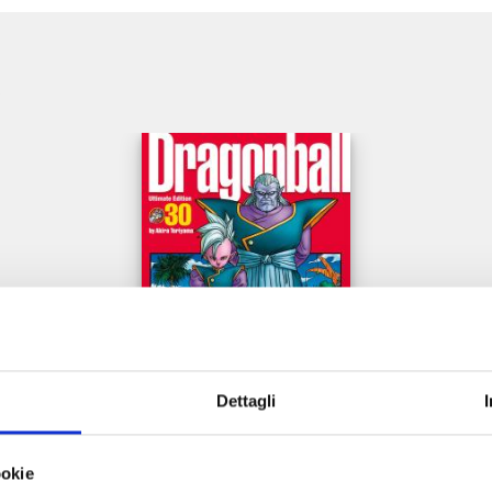
e
Dettagli
DRAGON BALL ULTIMATE EDITION n. 30
ookie