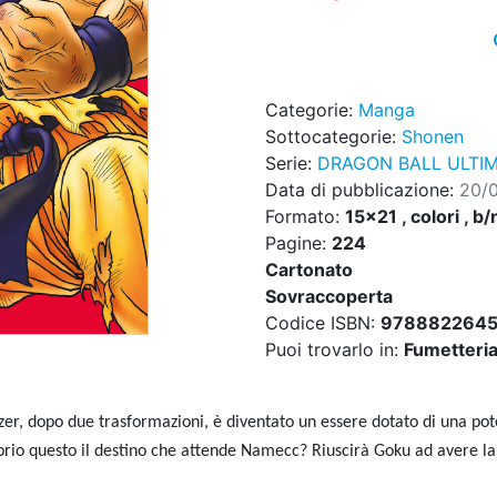
Categorie:
Manga
Sottocategorie:
Shonen
Serie:
DRAGON BALL ULTIM
Data di pubblicazione:
20/
Formato:
15x21 , colori , b/
Pagine:
224
Cartonato
Sovraccoperta
Codice ISBN:
978882264
Puoi trovarlo in:
Fumetteria,
zer, dopo due trasformazioni, è diventato un essere dotato di una po
roprio questo il destino che attende Namecc? Riuscirà Goku ad avere l