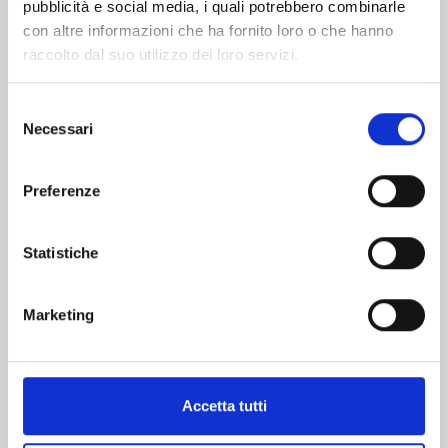
pubblicità e social media, i quali potrebbero combinarle
con altre informazioni che ha fornito loro o che hanno
raccolto dal suo utilizzo dei loro servizi.
Selezione
Necessari
del
DRAGON BALL SD n. 12
consenso
Preferenze
13/10/2026
Statistiche
€ 7,90
Marketing
Mostra tutto
Accetta tutti