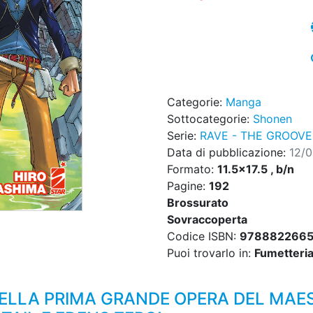
Categorie:
Manga
Sottocategorie:
Shonen
Serie:
RAVE - THE GROOV
Data di pubblicazione:
12/
Formato:
11.5x17.5 , b/n
Pagine:
192
Brossurato
Sovraccoperta
Codice ISBN:
978882266
Puoi trovarlo in:
Fumetteria,
 DELLA PRIMA GRANDE OPERA DEL MA