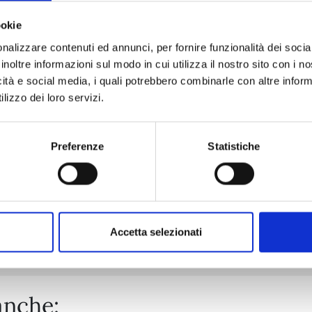
ookie
nalizzare contenuti ed annunci, per fornire funzionalità dei socia
RAVE - THE GROOVE ADVENTURE NEW EDITION n. 31
inoltre informazioni sul modo in cui utilizza il nostro sito con i 
icità e social media, i quali potrebbero combinarle con altre inform
lizzo dei loro servizi.
06/10/2026
€ 5,90
Preferenze
Statistiche
Mostra tutto
Accetta selezionati
anche: