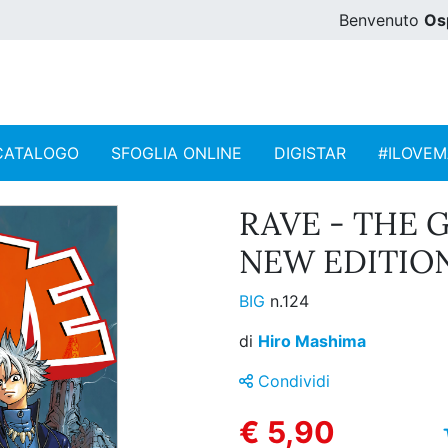
Benvenuto
Os
CATALOGO
SFOGLIA ONLINE
DIGISTAR
#ILOVE
RAVE - THE
NEW EDITION
BIG
n.124
di
Hiro Mashima
Condividi
€ 5,90