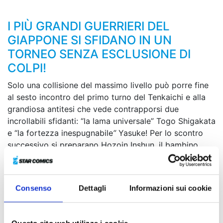
I PIÙ GRANDI GUERRIERI DEL
GIAPPONE SI SFIDANO IN UN
TORNEO SENZA ESCLUSIONE DI
COLPI!
Solo una collisione del massimo livello può porre fine
al sesto incontro del primo turno del Tenkaichi e alla
grandiosa antitesi che vede contrapporsi due
incrollabili sfidanti: “la lama universale” Togo Shigakata
e “la fortezza inespugnabile
”
Yasuke! Per lo scontro
successivo si preparano Hozoin Inshun, il bambino
prodigio che a soli undici anni può vantarsi di portare
il nome della più forte scuola di guerrieri specializzati
nell’uso della lancia, e Hayashizaki Jinsuke, l’uomo che,
Consenso
Dettagli
Informazioni sui cookie
come esito di un’instancabile ricerca della “verità”, può
permettersi di combattere tenendo le spade nel
fodero...