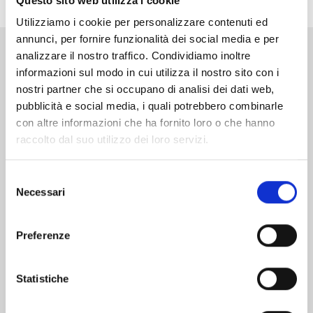
Questo sito web utilizza i cookie
Utilizziamo i cookie per personalizzare contenuti ed
annunci, per fornire funzionalità dei social media e per
analizzare il nostro traffico. Condividiamo inoltre
Altri volumi della serie
informazioni sul modo in cui utilizza il nostro sito con i
nostri partner che si occupano di analisi dei dati web,
pubblicità e social media, i quali potrebbero combinarle
con altre informazioni che ha fornito loro o che hanno
raccolto dal suo utilizzo dei loro servizi.
Selezione
Necessari
del
consenso
Preferenze
Statistiche
TENKAICHI n. 11