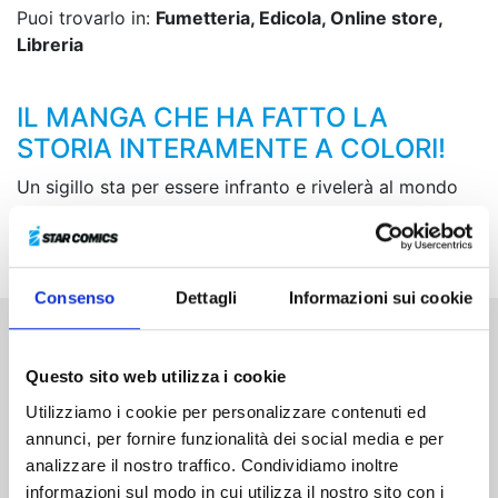
Puoi trovarlo in:
Fumetteria, Edicola, Online store,
Libreria
IL MANGA CHE HA FATTO LA
STORIA INTERAMENTE A COLORI!
Un sigillo sta per essere infranto e rivelerà al mondo
un nemico dalla potenza agghiacciante! Non perdetevi
il primo volume della saga di Majin Bu!
Consenso
Dettagli
Informazioni sui cookie
Altri volumi della serie
Questo sito web utilizza i cookie
Utilizziamo i cookie per personalizzare contenuti ed
annunci, per fornire funzionalità dei social media e per
analizzare il nostro traffico. Condividiamo inoltre
informazioni sul modo in cui utilizza il nostro sito con i