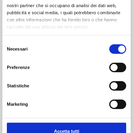
nostri partner che si occupano di analisi dei dati web,
pubblicità e social media, i quali potrebbero combinarle
con altre informazioni che ha fornito loro o che hanno
raccolto dal suo utilizzo dei loro servizi.
Selezione
Necessari
del
consenso
DRAGON BALL FULL COLOR 6a SERIE - LA
Preferenze
SAGA DI MAJIN BU n. 6
Statistiche
28/10/2020
€ 7,90
Marketing
Accetta tutti