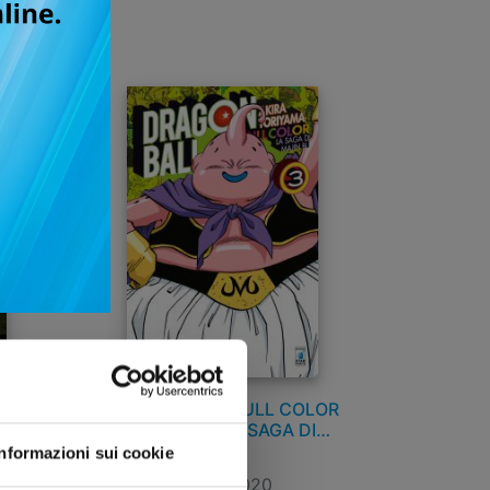
LOR
DRAGON BALL FULL COLOR
I
6a SERIE - LA SAGA DI
MAJIN BU n. 3
Informazioni sui cookie
29/07/2020