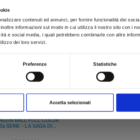
ookie
 8,90
€ 7,90
nalizzare contenuti ed annunci, per fornire funzionalità dei socia
inoltre informazioni sul modo in cui utilizza il nostro sito con i 
icità e social media, i quali potrebbero combinarle con altre inform
lizzo dei loro servizi.
Preferenze
Statistiche
Accetta selezionati
AGON BALL FULL COLOR
6a SERIE - LA SAGA DI
MAJIN BU n. 1