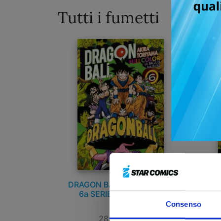
Tutti i fumetti
DRAGON BALL FULL COLOR
DR
6a SERIE - LA SAGA DI
MAJIN BU n. 6
Consenso
28/10/2020