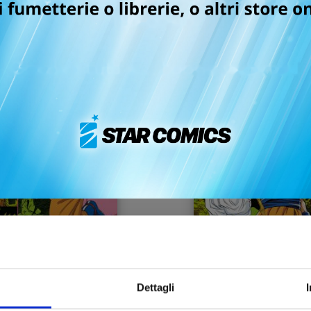
AGON BALL FULL COLOR
DRAGON BALL FULL CO
6a SERIE - LA SAGA DI
6a SERIE - LA SAGA D
MAJIN BU n. 5
MAJIN BU n. 4
Dettagli
23/09/2020
26/08/2020