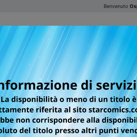
Benvenuto
Os
CATALOGO
SFOGLIA ONLINE
DIGISTAR
#ILOVE
LL COLOR 6a SERIE - L
 STORIA INTERAMENTE A COLORI!
lori del capolavoro del maestro Toriyama! Una pubblicazion
nalmente disponibile anche per i lettori italiani!