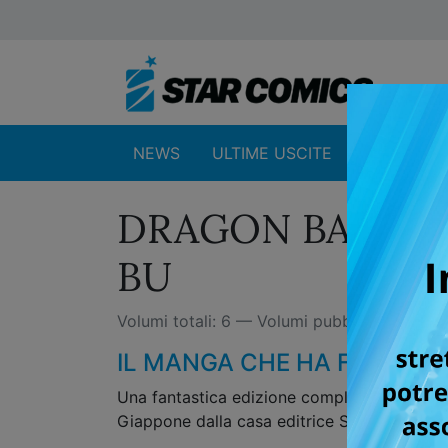
NEWS
ULTIME USCITE
SHOP
DRAGON BALL FU
BU
Volumi totali: 6 — Volumi pubblicati: 6
IL MANGA CHE HA FATTO LA
Una fantastica edizione completamente a co
Giappone dalla casa editrice Shueisha, ora fi