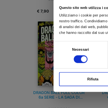
Questo sito web utilizza i c
€ 7,90
€
Utilizziamo i cookie per perso
nostro traffico. Condividiamo 
di analisi dei dati web, pubbl
che hanno raccolto dal suo uti
Selezione
Necessari
del
consenso
Rifiuta
DRAGON BALL FULL COLOR
DR
6a SERIE - LA SAGA DI
MAJIN BU n. 2