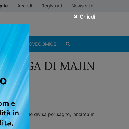
pite
Accedi
Registrati
Newsletter
×
Chiudi
MANGA
#ILOVECOMICS
A SAGA DI MAJIN
e imperdibile divisa per saghe, lanciata in