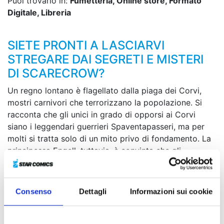
Puoi trovarlo in:
Fumetteria, Online store, Formato
Digitale, Libreria
SIETE PRONTI A LASCIARVI
STREGARE DAI SEGRETI E MISTERI
DI SCARECROW?
Un regno lontano è flagellato dalla piaga dei Corvi,
mostri carnivori che terrorizzano la popolazione. Si
racconta che gli unici in grado di opporsi ai Corvi
siano i leggendari guerrieri Spaventapasseri, ma per
molti si tratta solo di un mito privo di fondamento. La
principessa Engell, tuttavia, è convinta che gli
Spaventapasseri esistono e per amore della sua gente
s'incammina in un viaggio per trovarne uno che possa
prestare soccorso al suo popolo. Dopo il successo in
Consenso
Dettagli
Informazioni sui cookie
Germania, arriva in Italia il manga europeo della
talentuosa Gin Zarbo. Siete pronti a lasciarvi stregare
dai segreti e misteri di Scarecrow?