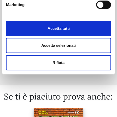
THE SECRET OF SCARECROW n. 4
Marketing
13/10/2026
Accetta tutti
€ 7,50
Accetta selezionati
Rifiuta
Mostra tutto
Se ti è piaciuto prova anche: