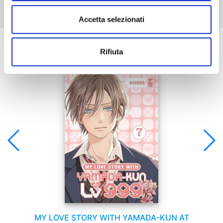
Accetta selezionati
Se ti è piaciuto prova anche:
Rifiuta
MY LOVE STORY WITH YAMADA-KUN AT