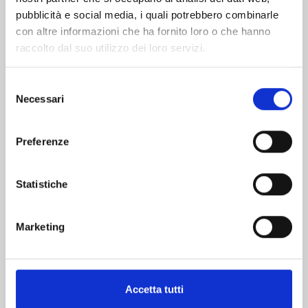
pubblicità e social media, i quali potrebbero combinarle
con altre informazioni che ha fornito loro o che hanno
raccolto dal suo utilizzo dei loro servizi.
Selezione
Necessari
del
consenso
CARD CAPTOR SAKURA CLEAR CARD n. 16
Preferenze
03/12/2024
Statistiche
€ 5,20
Marketing
Mostra tutto
Accetta tutti