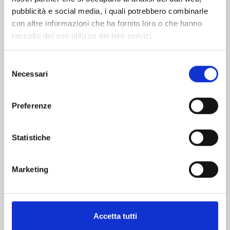
pubblicità e social media, i quali potrebbero combinarle
con altre informazioni che ha fornito loro o che hanno
raccolto dal suo utilizzo dei loro servizi.
Selezione
Necessari
del
consenso
CARD CAPTOR SAKURA CLEAR CARD n. 15
Preferenze
09/07/2024
Statistiche
€ 5,20
Marketing
Mostra tutto
Accetta tutti