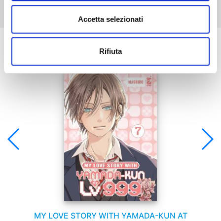
Accetta selezionati
Se ti è piaciuto prova anche:
Rifiuta
MY LOVE STORY WITH YAMADA-KUN AT