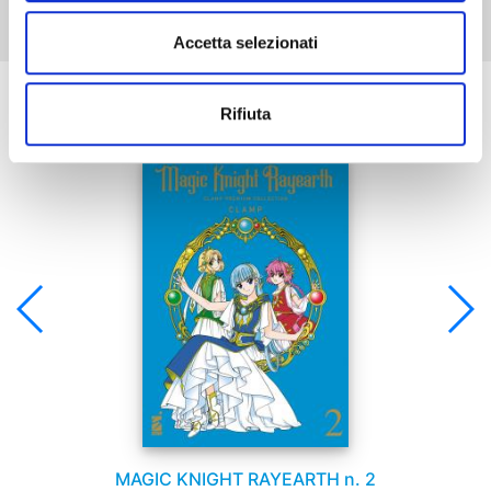
Accetta selezionati
Se ti è piaciuto prova anche:
Rifiuta
MAGIC KNIGHT RAYEARTH n. 2