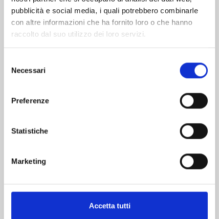
pubblicità e social media, i quali potrebbero combinarle
con altre informazioni che ha fornito loro o che hanno
raccolto dal suo utilizzo dei loro servizi.
Selezione
Necessari
del
consenso
CARD CAPTOR SAKURA CLEAR CARD n. 16
Preferenze
03/12/2024
Statistiche
€ 5,20
Marketing
Mostra tutto
Accetta tutti