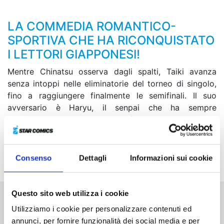
LA COMMEDIA ROMANTICO-
SPORTIVA CHE HA RICONQUISTATO
I LETTORI GIAPPONESI!
Mentre Chinatsu osserva dagli spalti, Taiki avanza
senza intoppi nelle eliminatorie del torneo di singolo,
fino a raggiungere finalmente le semifinali. Il suo
avversario è Haryu, il senpai che ha sempre
ammirato... Chi dei due riuscirà ad avere la meglio
conquistando così un posto per il Campionato
Nazionale? I sentimenti del senpai e quelli del suo
kohai stanno per scontrarsi!
Consenso
Dettagli
Informazioni sui cookie
Questo sito web utilizza i cookie
Altri volumi della serie
Utilizziamo i cookie per personalizzare contenuti ed
annunci, per fornire funzionalità dei social media e per