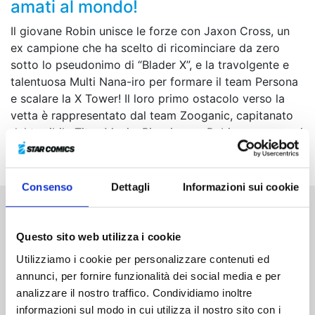
amati al mondo!
Il giovane Robin unisce le forze con Jaxon Cross, un
ex campione che ha scelto di ricominciare da zero
sotto lo pseudonimo di “Blader X”, e la travolgente e
talentuosa Multi Nana-iro per formare il team Persona
e scalare la X Tower! Il loro primo ostacolo verso la
vetta è rappresentato dal team Zooganic, capitanato
dal terribile Titus Manju. Riusciranno Robin e compagni
ad avere la meglio sui loro avversari?
Consenso
Dettagli
Informazioni sui cookie
Altri volumi della serie
Questo sito web utilizza i cookie
Utilizziamo i cookie per personalizzare contenuti ed
annunci, per fornire funzionalità dei social media e per
analizzare il nostro traffico. Condividiamo inoltre
informazioni sul modo in cui utilizza il nostro sito con i